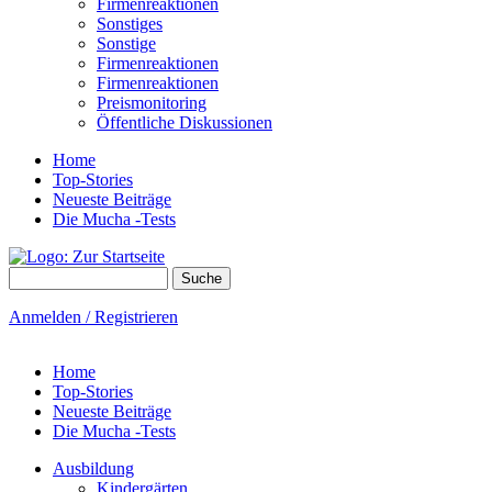
Firmenreaktionen
Sonstiges
Sonstige
Firmenreaktionen
Firmenreaktionen
Preismonitoring
Öffentliche Diskussionen
Home
Top-Stories
Neueste Beiträge
Die Mucha -Tests
Suche
Suchformular
Anmelden / Registrieren
Home
Top-Stories
Neueste Beiträge
Die Mucha -Tests
Ausbildung
Kindergärten