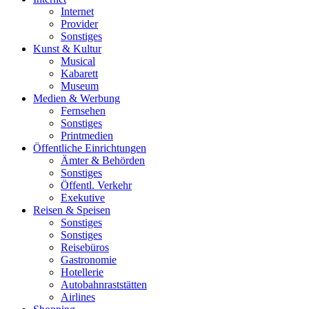
Internet
Provider
Sonstiges
Kunst & Kultur
Musical
Kabarett
Museum
Medien & Werbung
Fernsehen
Sonstiges
Printmedien
Öffentliche Einrichtungen
Ämter & Behörden
Sonstiges
Öffentl. Verkehr
Exekutive
Reisen & Speisen
Sonstiges
Sonstiges
Reisebüros
Gastronomie
Hotellerie
Autobahnraststätten
Airlines