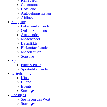
Reisebüros
Gastronomie
Hotellerie
Autobahnraststätten
Airlines
Shopping
Lebensmittelhandel
Online-Shopping
Autohandel
Modehandel
Baumärkte
Elektrofachhandel
Möbelhäuser
Sonstige
Sport
Fitnesscenter
Sportartikelhandel
Unterhaltung
Kino
Bühne
Events
Sonstige
Sonstiges
Sie haben das Wort
Sonstiges