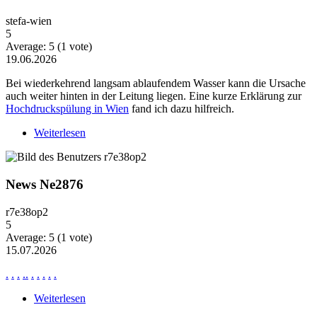
stefa-wien
5
Average:
5
(
1
vote)
19.06.2026
Bei wiederkehrend langsam ablaufendem Wasser kann die Ursache
auch weiter hinten in der Leitung liegen. Eine kurze Erklärung zur
Hochdruckspülung in Wien
fand ich dazu hilfreich.
Weiterlesen
über Wiederkehrende Probleme mit langsam
ablaufendem Wasser
News Ne2876
r7e38op2
5
Average:
5
(
1
vote)
15.07.2026
.
.
.
.
.
.
.
.
.
.
Weiterlesen
über News Ne2876