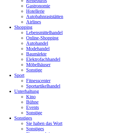
Reisebüros
Gastronomie
Hotellerie
Autobahnraststätten
Airlines
Shopping
Lebensmittelhandel
Online-Shopping
Autohandel
Modehandel
Baumärkte
Elektrofachhandel
Möbelhäuser
Sonstige
Sport
Fitnesscenter
Sportartikelhandel
Unterhaltung
Kino
Bühne
Events
Sonstige
Sonstiges
Sie haben das Wort
Sonstiges