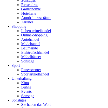
Sonstiges
Reisebüros
Gastronomie
Hotellerie
Autobahnraststätten
Airlines
Shopping
Lebensmittelhandel
Online-Shopping
Autohandel
Modehandel
Baumärkte
Elektrofachhandel
Möbelhäuser
Sonstige
Sport
Fitnesscenter
Sportartikelhandel
Unterhaltung
Kino
Bühne
Events
Sonstige
Sonstiges
Sie haben das Wort