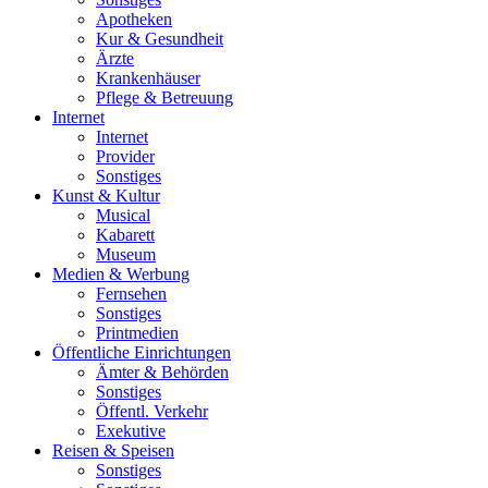
Apotheken
Kur & Gesundheit
Ärzte
Krankenhäuser
Pflege & Betreuung
Internet
Internet
Provider
Sonstiges
Kunst & Kultur
Musical
Kabarett
Museum
Medien & Werbung
Fernsehen
Sonstiges
Printmedien
Öffentliche Einrichtungen
Ämter & Behörden
Sonstiges
Öffentl. Verkehr
Exekutive
Reisen & Speisen
Sonstiges