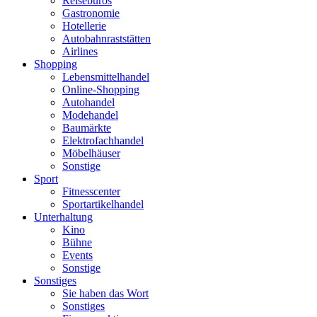
Reisebüros
Gastronomie
Hotellerie
Autobahnraststätten
Airlines
Shopping
Lebensmittelhandel
Online-Shopping
Autohandel
Modehandel
Baumärkte
Elektrofachhandel
Möbelhäuser
Sonstige
Sport
Fitnesscenter
Sportartikelhandel
Unterhaltung
Kino
Bühne
Events
Sonstige
Sonstiges
Sie haben das Wort
Sonstiges