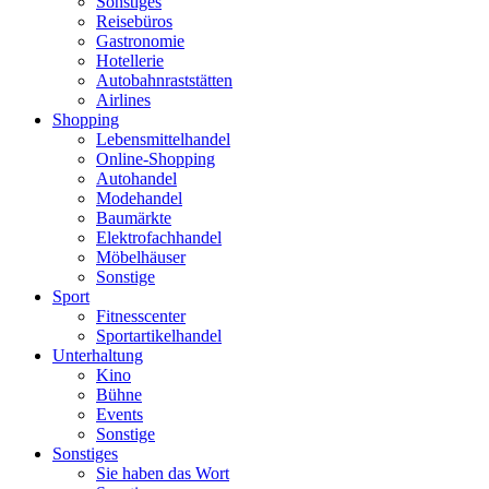
Sonstiges
Reisebüros
Gastronomie
Hotellerie
Autobahnraststätten
Airlines
Shopping
Lebensmittelhandel
Online-Shopping
Autohandel
Modehandel
Baumärkte
Elektrofachhandel
Möbelhäuser
Sonstige
Sport
Fitnesscenter
Sportartikelhandel
Unterhaltung
Kino
Bühne
Events
Sonstige
Sonstiges
Sie haben das Wort