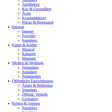
Apotheken
Kur & Gesundheit
Ärzte
Krankenhäuser
Pflege & Betreuung
Internet
Internet
Provider
Sonstiges
Kunst & Kultur
Musical
Kabarett
Museum
Medien & Werbung
Fernsehen
Sonstiges
Printmedien
Öffentliche Einrichtungen
Ämter & Behörden
Sonstiges
Öffentl. Verkehr
Exekutive
Reisen & Speisen
Sonstiges