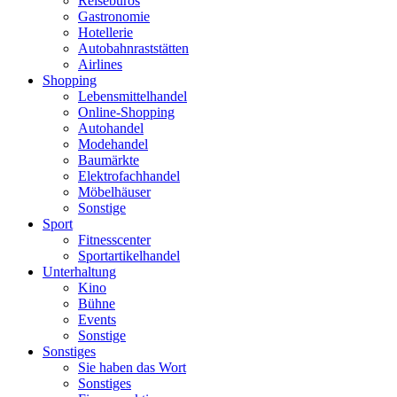
Reisebüros
Gastronomie
Hotellerie
Autobahnraststätten
Airlines
Shopping
Lebensmittelhandel
Online-Shopping
Autohandel
Modehandel
Baumärkte
Elektrofachhandel
Möbelhäuser
Sonstige
Sport
Fitnesscenter
Sportartikelhandel
Unterhaltung
Kino
Bühne
Events
Sonstige
Sonstiges
Sie haben das Wort
Sonstiges