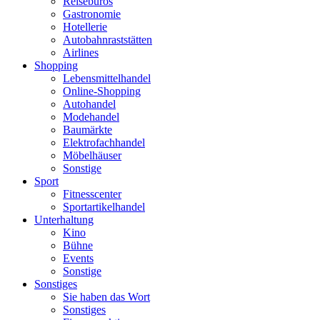
Reisebüros
Gastronomie
Hotellerie
Autobahnraststätten
Airlines
Shopping
Lebensmittelhandel
Online-Shopping
Autohandel
Modehandel
Baumärkte
Elektrofachhandel
Möbelhäuser
Sonstige
Sport
Fitnesscenter
Sportartikelhandel
Unterhaltung
Kino
Bühne
Events
Sonstige
Sonstiges
Sie haben das Wort
Sonstiges