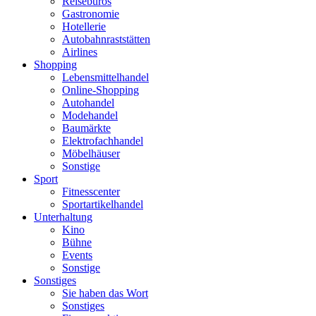
Reisebüros
Gastronomie
Hotellerie
Autobahnraststätten
Airlines
Shopping
Lebensmittelhandel
Online-Shopping
Autohandel
Modehandel
Baumärkte
Elektrofachhandel
Möbelhäuser
Sonstige
Sport
Fitnesscenter
Sportartikelhandel
Unterhaltung
Kino
Bühne
Events
Sonstige
Sonstiges
Sie haben das Wort
Sonstiges