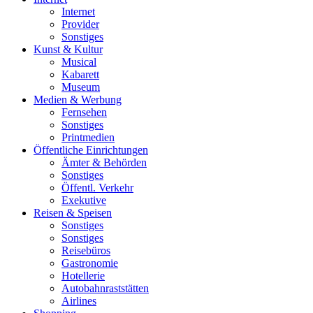
Internet
Provider
Sonstiges
Kunst & Kultur
Musical
Kabarett
Museum
Medien & Werbung
Fernsehen
Sonstiges
Printmedien
Öffentliche Einrichtungen
Ämter & Behörden
Sonstiges
Öffentl. Verkehr
Exekutive
Reisen & Speisen
Sonstiges
Sonstiges
Reisebüros
Gastronomie
Hotellerie
Autobahnraststätten
Airlines