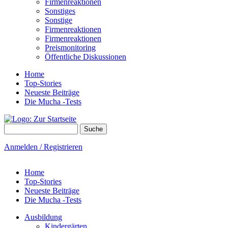
Firmenreaktionen
Sonstiges
Sonstige
Firmenreaktionen
Firmenreaktionen
Preismonitoring
Öffentliche Diskussionen
Home
Top-Stories
Neueste Beiträge
Die Mucha -Tests
Suche
Suchformular
Anmelden / Registrieren
Home
Top-Stories
Neueste Beiträge
Die Mucha -Tests
Ausbildung
Kindergärten