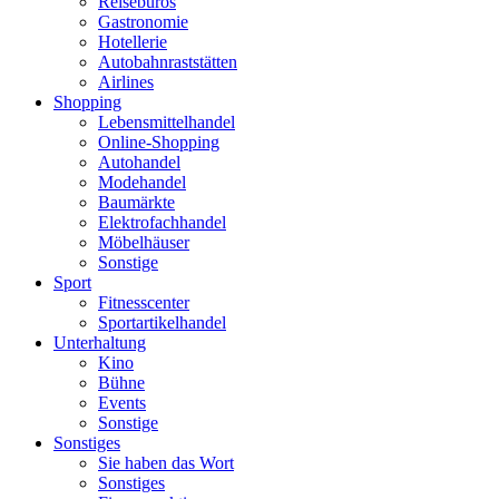
Reisebüros
Gastronomie
Hotellerie
Autobahnraststätten
Airlines
Shopping
Lebensmittelhandel
Online-Shopping
Autohandel
Modehandel
Baumärkte
Elektrofachhandel
Möbelhäuser
Sonstige
Sport
Fitnesscenter
Sportartikelhandel
Unterhaltung
Kino
Bühne
Events
Sonstige
Sonstiges
Sie haben das Wort
Sonstiges