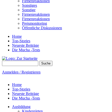
Firmenreaktionen
Sonstiges
Sonstige
Firmenreaktionen
Firmenreaktionen
Preismonitoring
Öffentliche Diskussionen
Home
Top-Stories
Neueste Beiträge
Die Mucha -Tests
Suche
Suchformular
Anmelden / Registrieren
Home
Top-Stories
Neueste Beiträge
Die Mucha -Tests
Ausbildung
Kindergärten