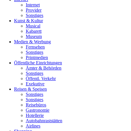
Internet
Provider
Sonstiges
Kunst & Kultur
Musical
Kabarett
Museum
Medien & Werbung
Fernsehen
Sonstiges
Printmedien
Öffentliche Einrichtungen
Ämter & Behörden
Sonstiges
Öffentl. Verkehr
Exekutive
Reisen & Speisen
Sonstiges
Sonstiges
Reisebüros
Gastronomie
Hotellerie
Autobahnraststätten
Airlines