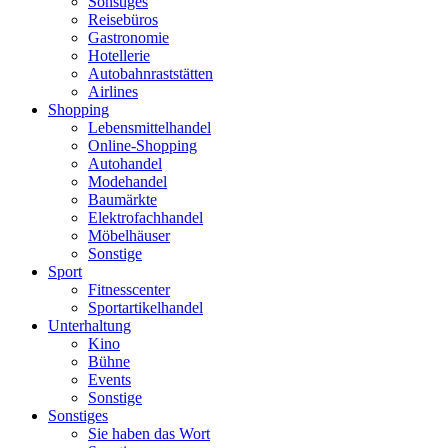
Sonstiges
Reisebüros
Gastronomie
Hotellerie
Autobahnraststätten
Airlines
Shopping
Lebensmittelhandel
Online-Shopping
Autohandel
Modehandel
Baumärkte
Elektrofachhandel
Möbelhäuser
Sonstige
Sport
Fitnesscenter
Sportartikelhandel
Unterhaltung
Kino
Bühne
Events
Sonstige
Sonstiges
Sie haben das Wort