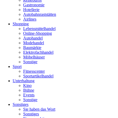
Reisebüros
Gastronomie
Hotellerie
Autobahnraststätten
Airlines
Shopping
Lebensmittelhandel
Online-Shopping
Autohandel
Modehandel
Baumärkte
Elektrofachhandel
Möbelhäuser
Sonstige
Sport
Fitnesscenter
Sportartikelhandel
Unterhaltung
Kino
Bühne
Events
Sonstige
Sonstiges
Sie haben das Wort
Sonstiges