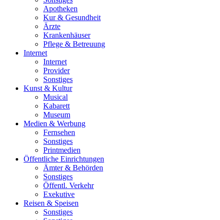
Apotheken
Kur & Gesundheit
Ärzte
Krankenhäuser
Pflege & Betreuung
Internet
Internet
Provider
Sonstiges
Kunst & Kultur
Musical
Kabarett
Museum
Medien & Werbung
Fernsehen
Sonstiges
Printmedien
Öffentliche Einrichtungen
Ämter & Behörden
Sonstiges
Öffentl. Verkehr
Exekutive
Reisen & Speisen
Sonstiges