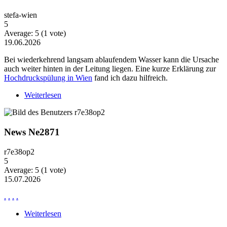
stefa-wien
5
Average:
5
(
1
vote)
19.06.2026
Bei wiederkehrend langsam ablaufendem Wasser kann die Ursache
auch weiter hinten in der Leitung liegen. Eine kurze Erklärung zur
Hochdruckspülung in Wien
fand ich dazu hilfreich.
Weiterlesen
über Wiederkehrende Probleme mit langsam
ablaufendem Wasser
News Ne2871
r7e38op2
5
Average:
5
(
1
vote)
15.07.2026
.
.
.
.
Weiterlesen
über News Ne2871