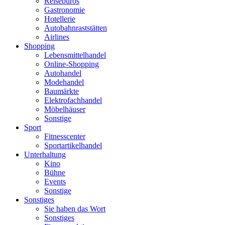
Reisebüros
Gastronomie
Hotellerie
Autobahnraststätten
Airlines
Shopping
Lebensmittelhandel
Online-Shopping
Autohandel
Modehandel
Baumärkte
Elektrofachhandel
Möbelhäuser
Sonstige
Sport
Fitnesscenter
Sportartikelhandel
Unterhaltung
Kino
Bühne
Events
Sonstige
Sonstiges
Sie haben das Wort
Sonstiges