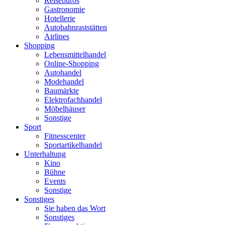
Reisebüros
Gastronomie
Hotellerie
Autobahnraststätten
Airlines
Shopping
Lebensmittelhandel
Online-Shopping
Autohandel
Modehandel
Baumärkte
Elektrofachhandel
Möbelhäuser
Sonstige
Sport
Fitnesscenter
Sportartikelhandel
Unterhaltung
Kino
Bühne
Events
Sonstige
Sonstiges
Sie haben das Wort
Sonstiges