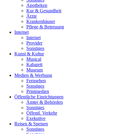
Apotheken
Kur & Gesundheit
Ärzte
Krankenhäuser
Pflege & Betreuung
Internet
Internet
Provider
Sonstiges
Kunst & Kultur
Musical
Kabarett
Museum
Medien & Werbung
Fernsehen
Sonstiges
Printmedien
Öffentliche Einrichtungen
Ämter & Behörden
Sonstiges
Öffentl. Verkehr
Exekutive
Reisen & Speisen
Sonstiges