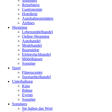
Sonstiges
Reisebüros
Gastronomie
Hotellerie
Autobahnraststätten
Airlines
Shopping
Lebensmittelhandel
Online-Shopping
Autohandel
Modehandel
Baumärkte
Elektrofachhandel
Möbelhäuser
Sonstige
Sport
Fitnesscenter
Sportartikelhandel
Unterhaltung
Kino
Bühne
Events
Sonstige
Sonstiges
Sie haben das Wort