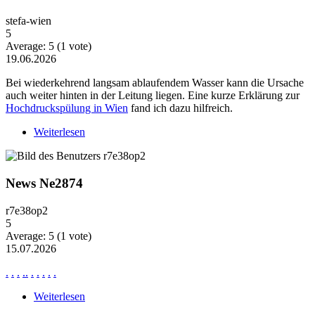
stefa-wien
5
Average:
5
(
1
vote)
19.06.2026
Bei wiederkehrend langsam ablaufendem Wasser kann die Ursache
auch weiter hinten in der Leitung liegen. Eine kurze Erklärung zur
Hochdruckspülung in Wien
fand ich dazu hilfreich.
Weiterlesen
über Wiederkehrende Probleme mit langsam
ablaufendem Wasser
News Ne2874
r7e38op2
5
Average:
5
(
1
vote)
15.07.2026
.
.
.
.
.
.
.
.
.
.
Weiterlesen
über News Ne2874