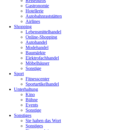
Reisebüros
Gastronomie
Hotellerie
Autobahnraststätten
Airlines
Shopping
Lebensmittelhandel
Online-Shopping
Autohandel
Modehandel
Baumärkte
Elektrofachhandel
Möbelhäuser
Sonstige
Sport
Fitnesscenter
Sportartikelhandel
Unterhaltung
Kino
Bühne
Events
Sonstige
Sonstiges
Sie haben das Wort
Sonstiges