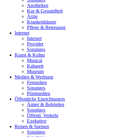
Apotheken
Kur & Gesundheit
Ärzte
Krankenhäuser
Pflege & Betreuung
Internet
Internet
Provider
Sonstiges
Kunst & Kultur
Musical
Kabarett
Museum
Medien & Werbung
Fernsehen
Sonstiges
Printmedien
Öffentliche Einrichtungen
Ämter & Behörden
Sonstiges
Öffentl. Verkehr
Exekutive
Reisen & Speisen
Sonstiges