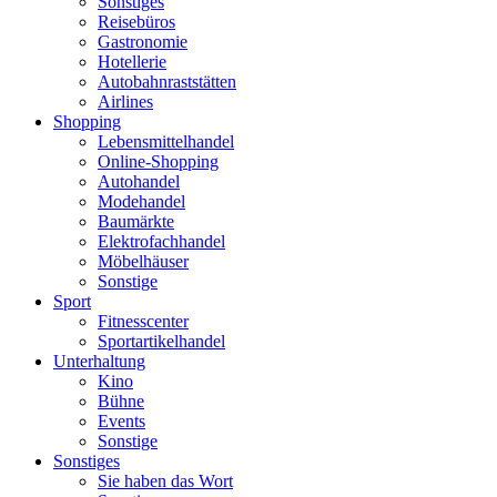
Sonstiges
Reisebüros
Gastronomie
Hotellerie
Autobahnraststätten
Airlines
Shopping
Lebensmittelhandel
Online-Shopping
Autohandel
Modehandel
Baumärkte
Elektrofachhandel
Möbelhäuser
Sonstige
Sport
Fitnesscenter
Sportartikelhandel
Unterhaltung
Kino
Bühne
Events
Sonstige
Sonstiges
Sie haben das Wort