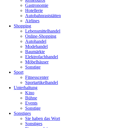
Reisebüros
Gastronomie
Hotellerie
Autobahnraststätten
Airlines
Shopping
Lebensmittelhandel
Online-Shopping
Autohandel
Modehandel
Baumärkte
Elektrofachhandel
Möbelhäuser
Sonstige
Sport
Fitnesscenter
Sportartikelhandel
Unterhaltung
Kino
Bühne
Events
Sonstige
Sonstiges
Sie haben das Wort
Sonstiges