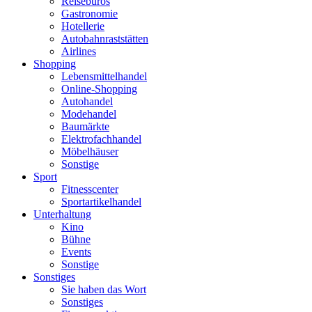
Reisebüros
Gastronomie
Hotellerie
Autobahnraststätten
Airlines
Shopping
Lebensmittelhandel
Online-Shopping
Autohandel
Modehandel
Baumärkte
Elektrofachhandel
Möbelhäuser
Sonstige
Sport
Fitnesscenter
Sportartikelhandel
Unterhaltung
Kino
Bühne
Events
Sonstige
Sonstiges
Sie haben das Wort
Sonstiges