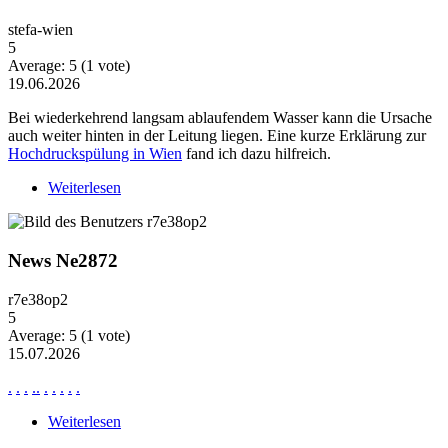
stefa-wien
5
Average:
5
(
1
vote)
19.06.2026
Bei wiederkehrend langsam ablaufendem Wasser kann die Ursache
auch weiter hinten in der Leitung liegen. Eine kurze Erklärung zur
Hochdruckspülung in Wien
fand ich dazu hilfreich.
Weiterlesen
über Wiederkehrende Probleme mit langsam
ablaufendem Wasser
News Ne2872
r7e38op2
5
Average:
5
(
1
vote)
15.07.2026
.
.
.
.
.
.
.
.
.
.
Weiterlesen
über News Ne2872