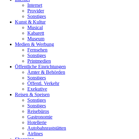
Internet
Provider
Sonstiges
Kunst & Kultur
Musical
Kabarett
Museum
Medien & Werbung
Fernsehen
Sonstiges
Printmedien
Öffentliche Einrichtungen
Ämter & Behörden
Sonstiges
Öffentl. Verkehr
Exekutive
Reisen & Speisen
Sonstiges
Sonstiges
Reisebüros
Gastronomie
Hotellerie
Autobahnraststätten
Airlines