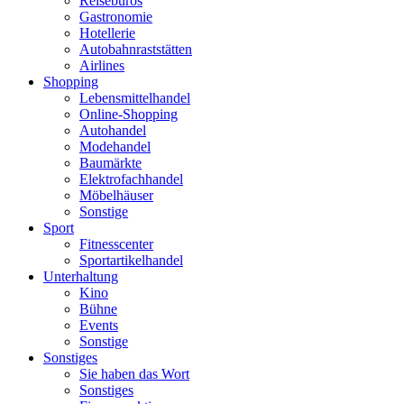
Reisebüros
Gastronomie
Hotellerie
Autobahnraststätten
Airlines
Shopping
Lebensmittelhandel
Online-Shopping
Autohandel
Modehandel
Baumärkte
Elektrofachhandel
Möbelhäuser
Sonstige
Sport
Fitnesscenter
Sportartikelhandel
Unterhaltung
Kino
Bühne
Events
Sonstige
Sonstiges
Sie haben das Wort
Sonstiges