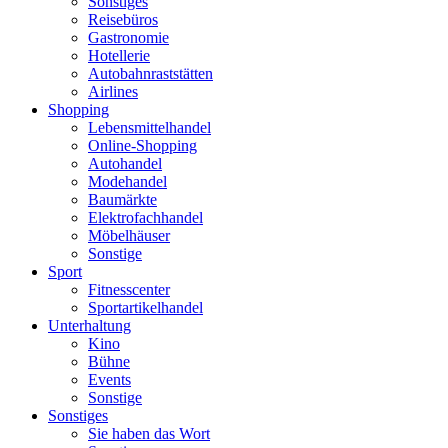
Sonstiges
Reisebüros
Gastronomie
Hotellerie
Autobahnraststätten
Airlines
Shopping
Lebensmittelhandel
Online-Shopping
Autohandel
Modehandel
Baumärkte
Elektrofachhandel
Möbelhäuser
Sonstige
Sport
Fitnesscenter
Sportartikelhandel
Unterhaltung
Kino
Bühne
Events
Sonstige
Sonstiges
Sie haben das Wort