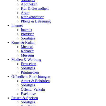
Apotheken
Kur & Gesundheit
Ärzte
Krankenhäuser
Pflege & Betreuung
Internet
Internet
Provider
Sonstiges
Kunst & Kultur
Musical
Kabarett
Museum
Medien & Werbung
Fernsehen
Sonstiges
Printmedien
Öffentliche Einrichtungen
Ämter & Behörden
Sonstiges
Öffentl. Verkehr
Exekutive
Reisen & Speisen
Sonstiges