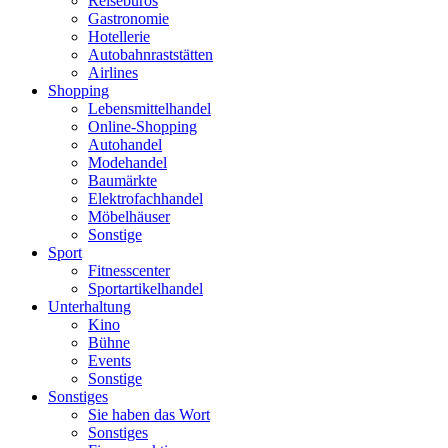
Reisebüros
Gastronomie
Hotellerie
Autobahnraststätten
Airlines
Shopping
Lebensmittelhandel
Online-Shopping
Autohandel
Modehandel
Baumärkte
Elektrofachhandel
Möbelhäuser
Sonstige
Sport
Fitnesscenter
Sportartikelhandel
Unterhaltung
Kino
Bühne
Events
Sonstige
Sonstiges
Sie haben das Wort
Sonstiges