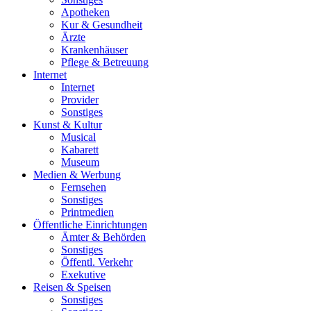
Apotheken
Kur & Gesundheit
Ärzte
Krankenhäuser
Pflege & Betreuung
Internet
Internet
Provider
Sonstiges
Kunst & Kultur
Musical
Kabarett
Museum
Medien & Werbung
Fernsehen
Sonstiges
Printmedien
Öffentliche Einrichtungen
Ämter & Behörden
Sonstiges
Öffentl. Verkehr
Exekutive
Reisen & Speisen
Sonstiges