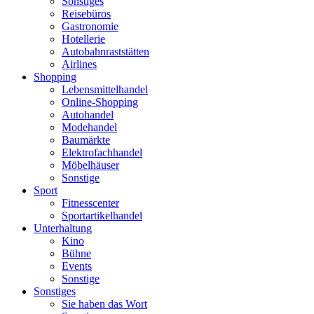
Sonstiges
Reisebüros
Gastronomie
Hotellerie
Autobahnraststätten
Airlines
Shopping
Lebensmittelhandel
Online-Shopping
Autohandel
Modehandel
Baumärkte
Elektrofachhandel
Möbelhäuser
Sonstige
Sport
Fitnesscenter
Sportartikelhandel
Unterhaltung
Kino
Bühne
Events
Sonstige
Sonstiges
Sie haben das Wort