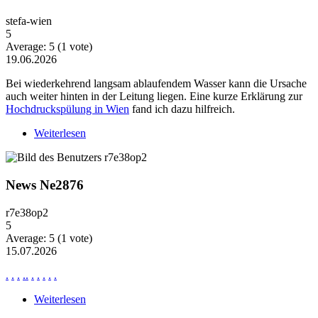
stefa-wien
5
Average:
5
(
1
vote)
19.06.2026
Bei wiederkehrend langsam ablaufendem Wasser kann die Ursache
auch weiter hinten in der Leitung liegen. Eine kurze Erklärung zur
Hochdruckspülung in Wien
fand ich dazu hilfreich.
Weiterlesen
über Wiederkehrende Probleme mit langsam
ablaufendem Wasser
News Ne2876
r7e38op2
5
Average:
5
(
1
vote)
15.07.2026
.
.
.
.
.
.
.
.
.
.
Weiterlesen
über News Ne2876