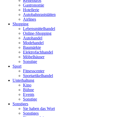
Reisebüros
Gastronomie
Hotellerie
Autobahnraststätten
Airlines
Shopping
Lebensmittelhandel
Online-Shopping
Autohandel
Modehandel
Baumärkte
Elektrofachhandel
Möbelhäuser
Sonstige
Sport
Fitnesscenter
Sportartikelhandel
Unterhaltung
Kino
Bühne
Events
Sonstige
Sonstiges
Sie haben das Wort
Sonstiges