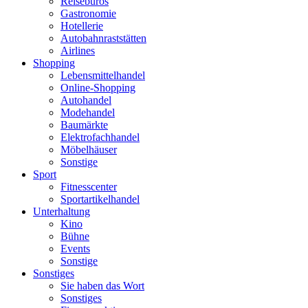
Reisebüros
Gastronomie
Hotellerie
Autobahnraststätten
Airlines
Shopping
Lebensmittelhandel
Online-Shopping
Autohandel
Modehandel
Baumärkte
Elektrofachhandel
Möbelhäuser
Sonstige
Sport
Fitnesscenter
Sportartikelhandel
Unterhaltung
Kino
Bühne
Events
Sonstige
Sonstiges
Sie haben das Wort
Sonstiges