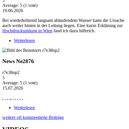
5
Average:
5
(
1
vote)
19.06.2026
Bei wiederkehrend langsam ablaufendem Wasser kann die Ursache
auch weiter hinten in der Leitung liegen. Eine kurze Erklärung zur
Hochdruckspülung in Wien
fand ich dazu hilfreich.
Weiterlesen
über Wiederkehrende Probleme mit langsam
ablaufendem Wasser
News Ne2876
r7e38op2
5
Average:
5
(
1
vote)
15.07.2026
.
.
.
.
.
.
.
.
.
.
Weiterlesen
über News Ne2876
weitere oft kommentierte Beiträge