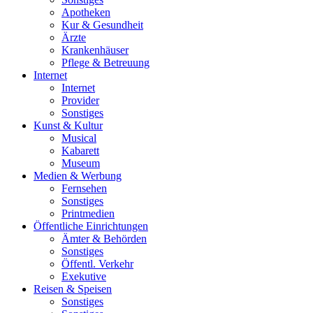
Apotheken
Kur & Gesundheit
Ärzte
Krankenhäuser
Pflege & Betreuung
Internet
Internet
Provider
Sonstiges
Kunst & Kultur
Musical
Kabarett
Museum
Medien & Werbung
Fernsehen
Sonstiges
Printmedien
Öffentliche Einrichtungen
Ämter & Behörden
Sonstiges
Öffentl. Verkehr
Exekutive
Reisen & Speisen
Sonstiges