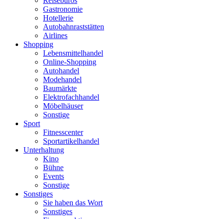
Reisebüros
Gastronomie
Hotellerie
Autobahnraststätten
Airlines
Shopping
Lebensmittelhandel
Online-Shopping
Autohandel
Modehandel
Baumärkte
Elektrofachhandel
Möbelhäuser
Sonstige
Sport
Fitnesscenter
Sportartikelhandel
Unterhaltung
Kino
Bühne
Events
Sonstige
Sonstiges
Sie haben das Wort
Sonstiges