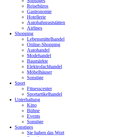
Sonstiges
Reisebüros
Gastronomie
Hotellerie
Autobahnraststätten
Airlines
Shopping
Lebensmittelhandel
Online-Shopping
Autohandel
Modehandel
Baumärkte
Elektrofachhandel
Möbelhäuser
Sonstige
Sport
Fitnesscenter
Sportartikelhandel
Unterhaltung
Kino
Bühne
Events
Sonstige
Sonstiges
Sie haben das Wort