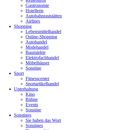
Reisebüros
Gastronomie
Hotellerie
Autobahnraststätten
Airlines
Shopping
Lebensmittelhandel
Online-Shopping
Autohandel
Modehandel
Baumärkte
Elektrofachhandel
Möbelhäuser
Sonstige
Sport
Fitnesscenter
Sportartikelhandel
Unterhaltung
Kino
Bühne
Events
Sonstige
Sonstiges
Sie haben das Wort
Sonstiges