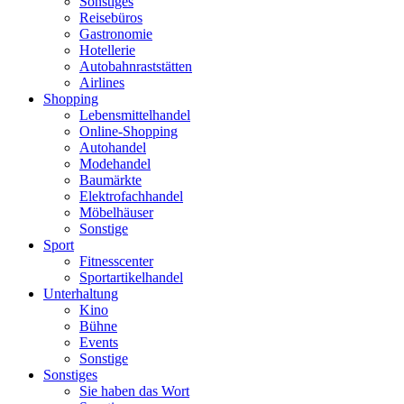
Sonstiges
Reisebüros
Gastronomie
Hotellerie
Autobahnraststätten
Airlines
Shopping
Lebensmittelhandel
Online-Shopping
Autohandel
Modehandel
Baumärkte
Elektrofachhandel
Möbelhäuser
Sonstige
Sport
Fitnesscenter
Sportartikelhandel
Unterhaltung
Kino
Bühne
Events
Sonstige
Sonstiges
Sie haben das Wort