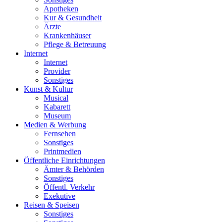
Apotheken
Kur & Gesundheit
Ärzte
Krankenhäuser
Pflege & Betreuung
Internet
Internet
Provider
Sonstiges
Kunst & Kultur
Musical
Kabarett
Museum
Medien & Werbung
Fernsehen
Sonstiges
Printmedien
Öffentliche Einrichtungen
Ämter & Behörden
Sonstiges
Öffentl. Verkehr
Exekutive
Reisen & Speisen
Sonstiges