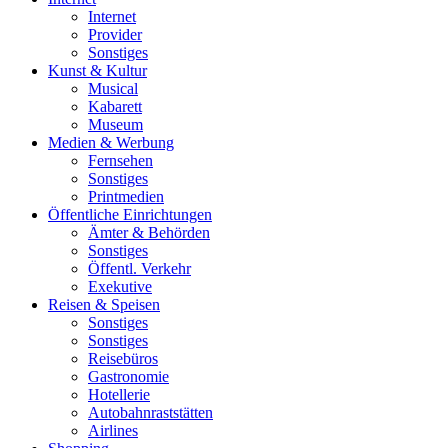
Internet
Provider
Sonstiges
Kunst & Kultur
Musical
Kabarett
Museum
Medien & Werbung
Fernsehen
Sonstiges
Printmedien
Öffentliche Einrichtungen
Ämter & Behörden
Sonstiges
Öffentl. Verkehr
Exekutive
Reisen & Speisen
Sonstiges
Sonstiges
Reisebüros
Gastronomie
Hotellerie
Autobahnraststätten
Airlines