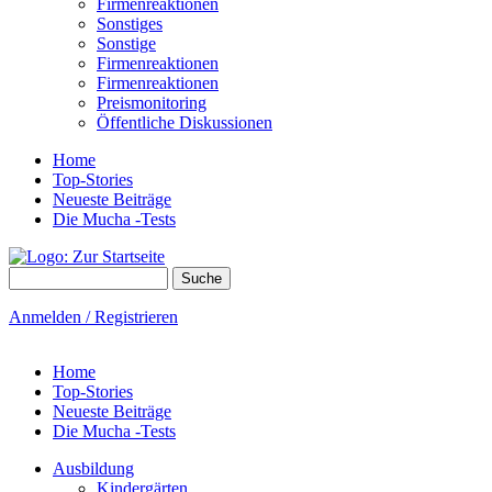
Firmenreaktionen
Sonstiges
Sonstige
Firmenreaktionen
Firmenreaktionen
Preismonitoring
Öffentliche Diskussionen
Home
Top-Stories
Neueste Beiträge
Die Mucha -Tests
Suche
Suchformular
Anmelden / Registrieren
Home
Top-Stories
Neueste Beiträge
Die Mucha -Tests
Ausbildung
Kindergärten