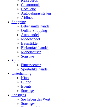
Reisebüros
Gastronomie
Hotellerie
Autobahnraststätten
Airlines
Shopping
Lebensmittelhandel
Online-Shopping
Autohandel
Modehandel
Baumärkte
Elektrofachhandel
Möbelhäuser
Sonstige
Sport
Fitnesscenter
Sportartikelhandel
Unterhaltung
Kino
Bühne
Events
Sonstige
Sonstiges
Sie haben das Wort
Sonstiges