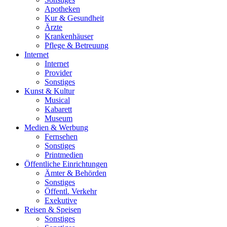
Apotheken
Kur & Gesundheit
Ärzte
Krankenhäuser
Pflege & Betreuung
Internet
Internet
Provider
Sonstiges
Kunst & Kultur
Musical
Kabarett
Museum
Medien & Werbung
Fernsehen
Sonstiges
Printmedien
Öffentliche Einrichtungen
Ämter & Behörden
Sonstiges
Öffentl. Verkehr
Exekutive
Reisen & Speisen
Sonstiges