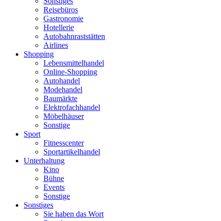
Sonstiges
Reisebüros
Gastronomie
Hotellerie
Autobahnraststätten
Airlines
Shopping
Lebensmittelhandel
Online-Shopping
Autohandel
Modehandel
Baumärkte
Elektrofachhandel
Möbelhäuser
Sonstige
Sport
Fitnesscenter
Sportartikelhandel
Unterhaltung
Kino
Bühne
Events
Sonstige
Sonstiges
Sie haben das Wort