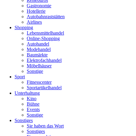
Reisebüros
Gastronomie
Hotellerie
Autobahnraststätten
Airlines
Shopping
Lebensmittelhandel
Online-Shopping
Autohandel
Modehandel
Baumärkte
Elektrofachhandel
Möbelhäuser
Sonstige
Sport
Fitnesscenter
Sportartikelhandel
Unterhaltung
Kino
Bühne
Events
Sonstige
Sonstiges
Sie haben das Wort
Sonstiges