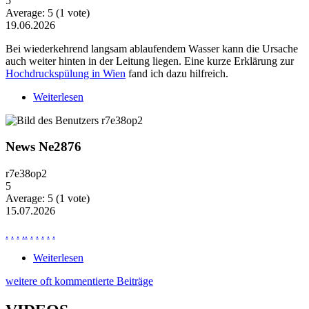
5
Average:
5
(
1
vote)
19.06.2026
Bei wiederkehrend langsam ablaufendem Wasser kann die Ursache
auch weiter hinten in der Leitung liegen. Eine kurze Erklärung zur
Hochdruckspülung in Wien
fand ich dazu hilfreich.
Weiterlesen
über Wiederkehrende Probleme mit langsam
ablaufendem Wasser
News Ne2876
r7e38op2
5
Average:
5
(
1
vote)
15.07.2026
.
.
.
.
.
.
.
.
.
.
Weiterlesen
über News Ne2876
weitere oft kommentierte Beiträge