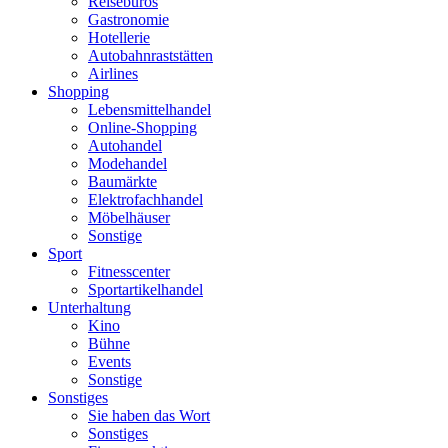
Reisebüros
Gastronomie
Hotellerie
Autobahnraststätten
Airlines
Shopping
Lebensmittelhandel
Online-Shopping
Autohandel
Modehandel
Baumärkte
Elektrofachhandel
Möbelhäuser
Sonstige
Sport
Fitnesscenter
Sportartikelhandel
Unterhaltung
Kino
Bühne
Events
Sonstige
Sonstiges
Sie haben das Wort
Sonstiges