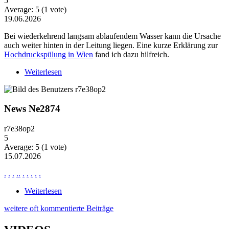
5
Average:
5
(
1
vote)
19.06.2026
Bei wiederkehrend langsam ablaufendem Wasser kann die Ursache
auch weiter hinten in der Leitung liegen. Eine kurze Erklärung zur
Hochdruckspülung in Wien
fand ich dazu hilfreich.
Weiterlesen
über Wiederkehrende Probleme mit langsam
ablaufendem Wasser
News Ne2874
r7e38op2
5
Average:
5
(
1
vote)
15.07.2026
.
.
.
.
.
.
.
.
.
.
Weiterlesen
über News Ne2874
weitere oft kommentierte Beiträge