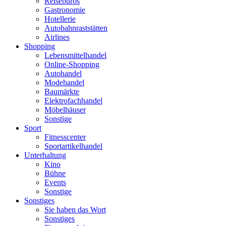
Reisebüros
Gastronomie
Hotellerie
Autobahnraststätten
Airlines
Shopping
Lebensmittelhandel
Online-Shopping
Autohandel
Modehandel
Baumärkte
Elektrofachhandel
Möbelhäuser
Sonstige
Sport
Fitnesscenter
Sportartikelhandel
Unterhaltung
Kino
Bühne
Events
Sonstige
Sonstiges
Sie haben das Wort
Sonstiges