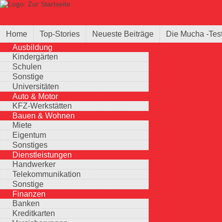
Direkt zum Inhalt
Suche
Suchformular
Home
Top-Stories
Neueste Beiträge
Die Mucha -Tes
Ausbildung
Kindergärten
Schulen
Sonstige
Universitäten
Auto & Motor
KFZ-Werkstätten
Bauen & Wohnen
Miete
Eigentum
Sonstiges
Dienstleistungen
Handwerker
Telekommunikation
Sonstige
Finanzen
Banken
Kreditkarten