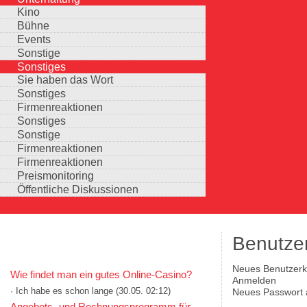
Kino
Bühne
Events
Sonstige
Sonstiges
Sie haben das Wort
Sonstiges
Firmenreaktionen
Sonstiges
Sonstige
Firmenreaktionen
Firmenreaktionen
Preismonitoring
Öffentliche Diskussionen
Benutze
KOMMENTARE IN KURZFORM
Neues Benutzerko
Wie findet man ein gutes Online-Casino?
Haupt-Reiter
(aktiver Reiter)
Anmelden
· Ich habe es schon lange
(30.05. 02:12)
Neues Passwort 
Auswahlmöglichkeiten
Angebots- und Rechnungsprogramm für