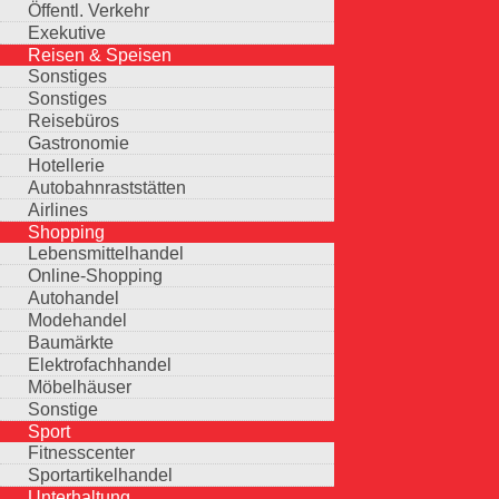
Öffentl. Verkehr
Exekutive
Reisen & Speisen
Sonstiges
Sonstiges
Reisebüros
Gastronomie
Hotellerie
Autobahnraststätten
Airlines
Shopping
Lebensmittelhandel
Online-Shopping
Autohandel
Modehandel
Baumärkte
Elektrofachhandel
Möbelhäuser
Sonstige
Sport
Fitnesscenter
Sportartikelhandel
Unterhaltung