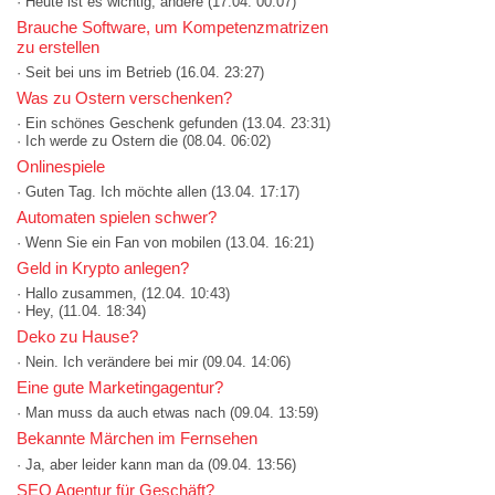
· Heute ist es wichtig, andere
(17.04. 00:07)
Brauche Software, um Kompetenzmatrizen
zu erstellen
· Seit bei uns im Betrieb
(16.04. 23:27)
Was zu Ostern verschenken?
· Ein schönes Geschenk gefunden
(13.04. 23:31)
· Ich werde zu Ostern die
(08.04. 06:02)
Onlinespiele
· Guten Tag. Ich möchte allen
(13.04. 17:17)
Automaten spielen schwer?
· Wenn Sie ein Fan von mobilen
(13.04. 16:21)
Geld in Krypto anlegen?
· Hallo zusammen,
(12.04. 10:43)
· Hey,
(11.04. 18:34)
Deko zu Hause?
· Nein. Ich verändere bei mir
(09.04. 14:06)
Eine gute Marketingagentur?
· Man muss da auch etwas nach
(09.04. 13:59)
Bekannte Märchen im Fernsehen
· Ja, aber leider kann man da
(09.04. 13:56)
SEO Agentur für Geschäft?