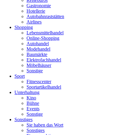
Reisebüros
Gastronomie
Hotellerie
Autobahnraststätten
Airlines
Shopping
Lebensmittelhandel
Online-Shopping
Autohandel
Modehandel
Baumärkte
Elektrofachhandel
Möbelhäuser
Sonstige
Sport
Fitnesscenter
Sportartikelhandel
Unterhaltung
Kino
Bühne
Events
Sonstige
Sonstiges
Sie haben das Wort
Sonstiges