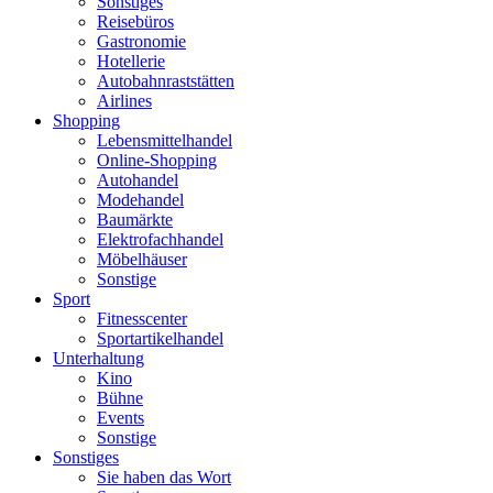
Sonstiges
Reisebüros
Gastronomie
Hotellerie
Autobahnraststätten
Airlines
Shopping
Lebensmittelhandel
Online-Shopping
Autohandel
Modehandel
Baumärkte
Elektrofachhandel
Möbelhäuser
Sonstige
Sport
Fitnesscenter
Sportartikelhandel
Unterhaltung
Kino
Bühne
Events
Sonstige
Sonstiges
Sie haben das Wort