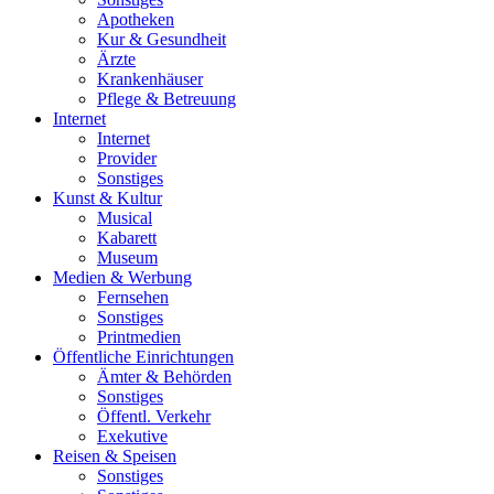
Apotheken
Kur & Gesundheit
Ärzte
Krankenhäuser
Pflege & Betreuung
Internet
Internet
Provider
Sonstiges
Kunst & Kultur
Musical
Kabarett
Museum
Medien & Werbung
Fernsehen
Sonstiges
Printmedien
Öffentliche Einrichtungen
Ämter & Behörden
Sonstiges
Öffentl. Verkehr
Exekutive
Reisen & Speisen
Sonstiges