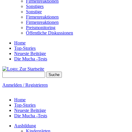
Firmenreaktionen
Sonstiges
Sonstige
Firmenreaktionen
Firmenreaktionen
Preismonitoring
Öffentliche Diskussionen
Home
Top-Stories
Neueste Beiträge
Die Mucha -Tests
Suche
Suchformular
Anmelden / Registrieren
Home
Top-Stories
Neueste Beiträge
Die Mucha -Tests
Ausbildung
Kindergärten