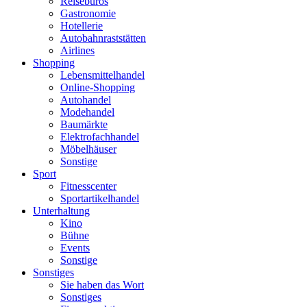
Reisebüros
Gastronomie
Hotellerie
Autobahnraststätten
Airlines
Shopping
Lebensmittelhandel
Online-Shopping
Autohandel
Modehandel
Baumärkte
Elektrofachhandel
Möbelhäuser
Sonstige
Sport
Fitnesscenter
Sportartikelhandel
Unterhaltung
Kino
Bühne
Events
Sonstige
Sonstiges
Sie haben das Wort
Sonstiges