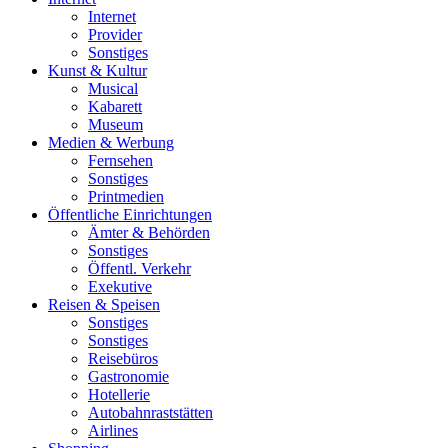
Internet
Provider
Sonstiges
Kunst & Kultur
Musical
Kabarett
Museum
Medien & Werbung
Fernsehen
Sonstiges
Printmedien
Öffentliche Einrichtungen
Ämter & Behörden
Sonstiges
Öffentl. Verkehr
Exekutive
Reisen & Speisen
Sonstiges
Sonstiges
Reisebüros
Gastronomie
Hotellerie
Autobahnraststätten
Airlines