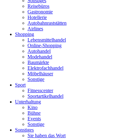
Sonstiges
Reisebüros
Gastronomie
Hotellerie
Autobahnraststätten
Airlines
Shopping
Lebensmittelhandel
Online-Shopping
Autohandel
Modehandel
Baumärkte
Elektrofachhandel
Möbelhäuser
Sonstige
Sport
Fitnesscenter
Sportartikelhandel
Unterhaltung
Kino
Bühne
Events
Sonstige
Sonstiges
Sie haben das Wort