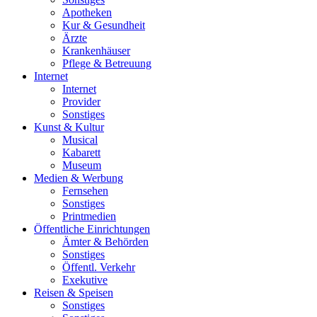
Apotheken
Kur & Gesundheit
Ärzte
Krankenhäuser
Pflege & Betreuung
Internet
Internet
Provider
Sonstiges
Kunst & Kultur
Musical
Kabarett
Museum
Medien & Werbung
Fernsehen
Sonstiges
Printmedien
Öffentliche Einrichtungen
Ämter & Behörden
Sonstiges
Öffentl. Verkehr
Exekutive
Reisen & Speisen
Sonstiges