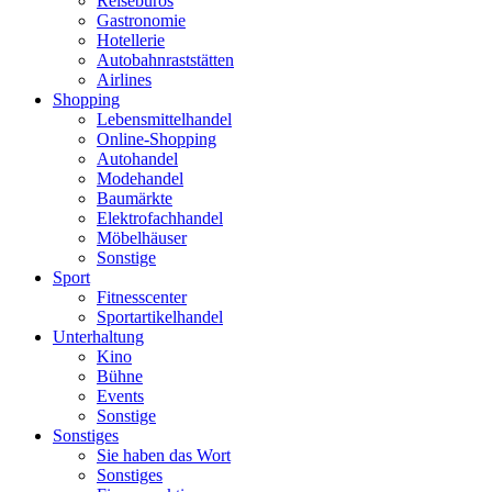
Reisebüros
Gastronomie
Hotellerie
Autobahnraststätten
Airlines
Shopping
Lebensmittelhandel
Online-Shopping
Autohandel
Modehandel
Baumärkte
Elektrofachhandel
Möbelhäuser
Sonstige
Sport
Fitnesscenter
Sportartikelhandel
Unterhaltung
Kino
Bühne
Events
Sonstige
Sonstiges
Sie haben das Wort
Sonstiges