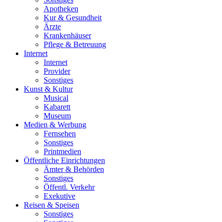
Apotheken
Kur & Gesundheit
Ärzte
Krankenhäuser
Pflege & Betreuung
Internet
Internet
Provider
Sonstiges
Kunst & Kultur
Musical
Kabarett
Museum
Medien & Werbung
Fernsehen
Sonstiges
Printmedien
Öffentliche Einrichtungen
Ämter & Behörden
Sonstiges
Öffentl. Verkehr
Exekutive
Reisen & Speisen
Sonstiges