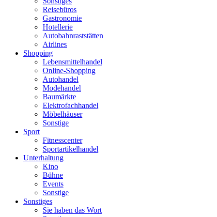
Sonstiges
Reisebüros
Gastronomie
Hotellerie
Autobahnraststätten
Airlines
Shopping
Lebensmittelhandel
Online-Shopping
Autohandel
Modehandel
Baumärkte
Elektrofachhandel
Möbelhäuser
Sonstige
Sport
Fitnesscenter
Sportartikelhandel
Unterhaltung
Kino
Bühne
Events
Sonstige
Sonstiges
Sie haben das Wort