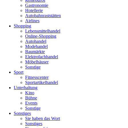
Reisebüros
Gastronomie
Hotellerie
Autobahnraststätten
Airlines
Shopping
Lebensmittelhandel
Online-Shopping
Autohandel
Modehandel
Baumärkte
Elektrofachhandel
Möbelhäuser
Sonstige
Sport
Fitnesscenter
Sportartikelhandel
Unterhaltung
Kino
Bühne
Events
Sonstige
Sonstiges
Sie haben das Wort
Sonstiges