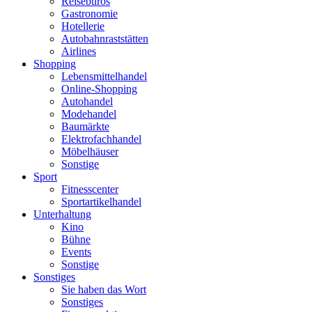
Reisebüros
Gastronomie
Hotellerie
Autobahnraststätten
Airlines
Shopping
Lebensmittelhandel
Online-Shopping
Autohandel
Modehandel
Baumärkte
Elektrofachhandel
Möbelhäuser
Sonstige
Sport
Fitnesscenter
Sportartikelhandel
Unterhaltung
Kino
Bühne
Events
Sonstige
Sonstiges
Sie haben das Wort
Sonstiges