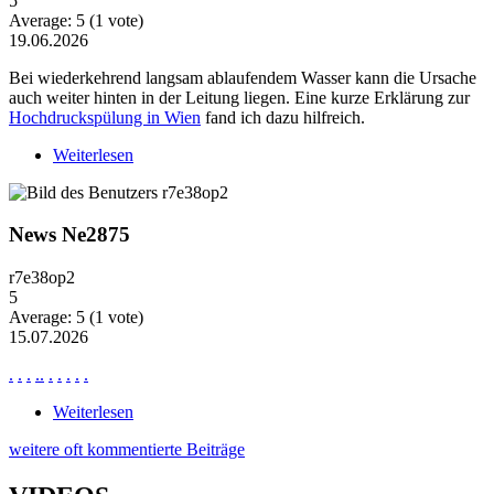
5
Average:
5
(
1
vote)
19.06.2026
Bei wiederkehrend langsam ablaufendem Wasser kann die Ursache
auch weiter hinten in der Leitung liegen. Eine kurze Erklärung zur
Hochdruckspülung in Wien
fand ich dazu hilfreich.
Weiterlesen
über Wiederkehrende Probleme mit langsam
ablaufendem Wasser
News Ne2875
r7e38op2
5
Average:
5
(
1
vote)
15.07.2026
.
.
.
.
.
.
.
.
.
.
Weiterlesen
über News Ne2875
weitere oft kommentierte Beiträge