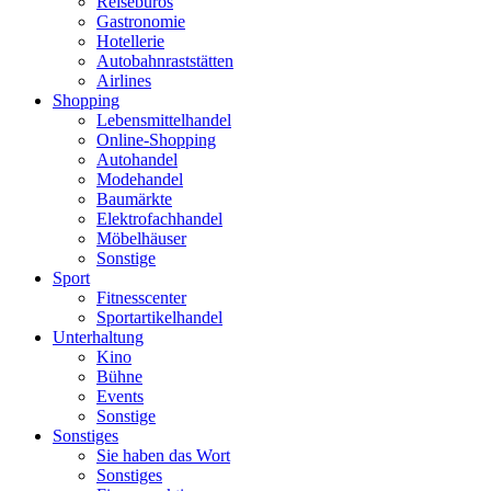
Reisebüros
Gastronomie
Hotellerie
Autobahnraststätten
Airlines
Shopping
Lebensmittelhandel
Online-Shopping
Autohandel
Modehandel
Baumärkte
Elektrofachhandel
Möbelhäuser
Sonstige
Sport
Fitnesscenter
Sportartikelhandel
Unterhaltung
Kino
Bühne
Events
Sonstige
Sonstiges
Sie haben das Wort
Sonstiges