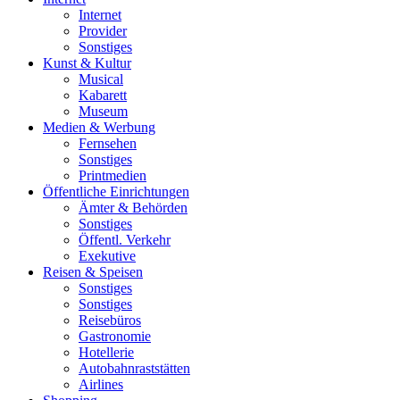
Internet
Provider
Sonstiges
Kunst & Kultur
Musical
Kabarett
Museum
Medien & Werbung
Fernsehen
Sonstiges
Printmedien
Öffentliche Einrichtungen
Ämter & Behörden
Sonstiges
Öffentl. Verkehr
Exekutive
Reisen & Speisen
Sonstiges
Sonstiges
Reisebüros
Gastronomie
Hotellerie
Autobahnraststätten
Airlines