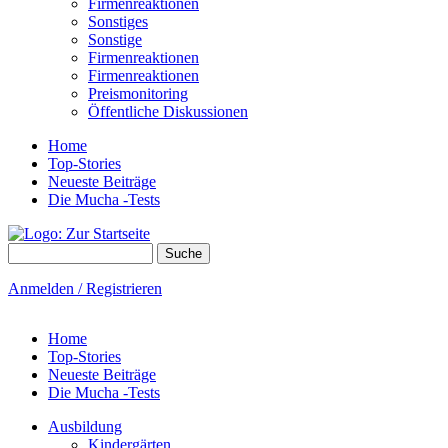
Firmenreaktionen
Sonstiges
Sonstige
Firmenreaktionen
Firmenreaktionen
Preismonitoring
Öffentliche Diskussionen
Home
Top-Stories
Neueste Beiträge
Die Mucha -Tests
Suche
Suchformular
Anmelden / Registrieren
Home
Top-Stories
Neueste Beiträge
Die Mucha -Tests
Ausbildung
Kindergärten