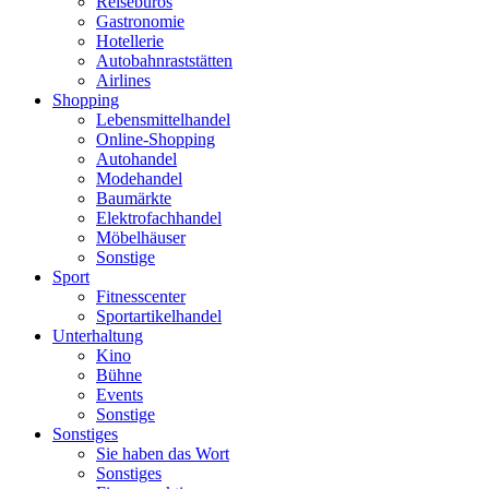
Reisebüros
Gastronomie
Hotellerie
Autobahnraststätten
Airlines
Shopping
Lebensmittelhandel
Online-Shopping
Autohandel
Modehandel
Baumärkte
Elektrofachhandel
Möbelhäuser
Sonstige
Sport
Fitnesscenter
Sportartikelhandel
Unterhaltung
Kino
Bühne
Events
Sonstige
Sonstiges
Sie haben das Wort
Sonstiges