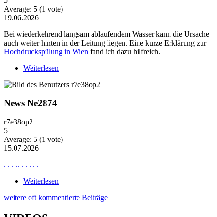
5
Average:
5
(
1
vote)
19.06.2026
Bei wiederkehrend langsam ablaufendem Wasser kann die Ursache
auch weiter hinten in der Leitung liegen. Eine kurze Erklärung zur
Hochdruckspülung in Wien
fand ich dazu hilfreich.
Weiterlesen
über Wiederkehrende Probleme mit langsam
ablaufendem Wasser
News Ne2874
r7e38op2
5
Average:
5
(
1
vote)
15.07.2026
.
.
.
.
.
.
.
.
.
.
Weiterlesen
über News Ne2874
weitere oft kommentierte Beiträge