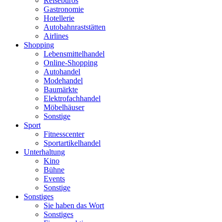
Reisebüros
Gastronomie
Hotellerie
Autobahnraststätten
Airlines
Shopping
Lebensmittelhandel
Online-Shopping
Autohandel
Modehandel
Baumärkte
Elektrofachhandel
Möbelhäuser
Sonstige
Sport
Fitnesscenter
Sportartikelhandel
Unterhaltung
Kino
Bühne
Events
Sonstige
Sonstiges
Sie haben das Wort
Sonstiges