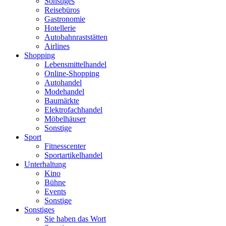
Sonstiges
Reisebüros
Gastronomie
Hotellerie
Autobahnraststätten
Airlines
Shopping
Lebensmittelhandel
Online-Shopping
Autohandel
Modehandel
Baumärkte
Elektrofachhandel
Möbelhäuser
Sonstige
Sport
Fitnesscenter
Sportartikelhandel
Unterhaltung
Kino
Bühne
Events
Sonstige
Sonstiges
Sie haben das Wort