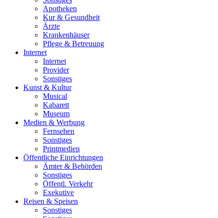
Apotheken
Kur & Gesundheit
Ärzte
Krankenhäuser
Pflege & Betreuung
Internet
Internet
Provider
Sonstiges
Kunst & Kultur
Musical
Kabarett
Museum
Medien & Werbung
Fernsehen
Sonstiges
Printmedien
Öffentliche Einrichtungen
Ämter & Behörden
Sonstiges
Öffentl. Verkehr
Exekutive
Reisen & Speisen
Sonstiges