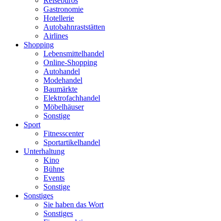
Reisebüros
Gastronomie
Hotellerie
Autobahnraststätten
Airlines
Shopping
Lebensmittelhandel
Online-Shopping
Autohandel
Modehandel
Baumärkte
Elektrofachhandel
Möbelhäuser
Sonstige
Sport
Fitnesscenter
Sportartikelhandel
Unterhaltung
Kino
Bühne
Events
Sonstige
Sonstiges
Sie haben das Wort
Sonstiges