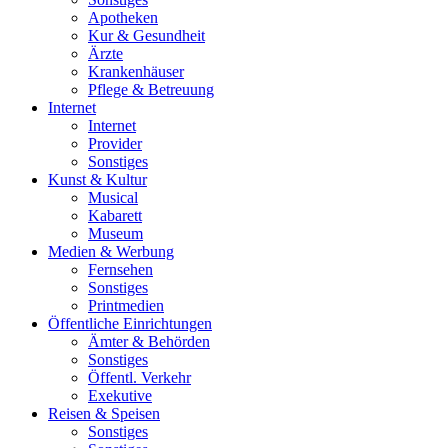
Apotheken
Kur & Gesundheit
Ärzte
Krankenhäuser
Pflege & Betreuung
Internet
Internet
Provider
Sonstiges
Kunst & Kultur
Musical
Kabarett
Museum
Medien & Werbung
Fernsehen
Sonstiges
Printmedien
Öffentliche Einrichtungen
Ämter & Behörden
Sonstiges
Öffentl. Verkehr
Exekutive
Reisen & Speisen
Sonstiges