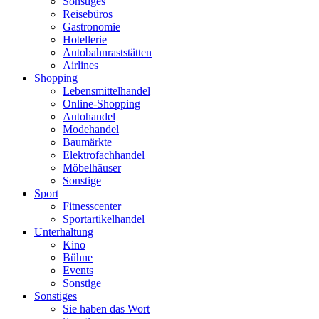
Sonstiges
Reisebüros
Gastronomie
Hotellerie
Autobahnraststätten
Airlines
Shopping
Lebensmittelhandel
Online-Shopping
Autohandel
Modehandel
Baumärkte
Elektrofachhandel
Möbelhäuser
Sonstige
Sport
Fitnesscenter
Sportartikelhandel
Unterhaltung
Kino
Bühne
Events
Sonstige
Sonstiges
Sie haben das Wort