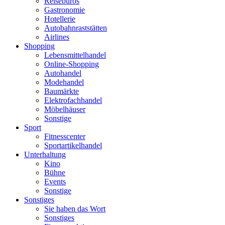
Reisebüros
Gastronomie
Hotellerie
Autobahnraststätten
Airlines
Shopping
Lebensmittelhandel
Online-Shopping
Autohandel
Modehandel
Baumärkte
Elektrofachhandel
Möbelhäuser
Sonstige
Sport
Fitnesscenter
Sportartikelhandel
Unterhaltung
Kino
Bühne
Events
Sonstige
Sonstiges
Sie haben das Wort
Sonstiges