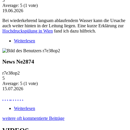
5
Average:
5
(
1
vote)
19.06.2026
Bei wiederkehrend langsam ablaufendem Wasser kann die Ursache
auch weiter hinten in der Leitung liegen. Eine kurze Erklärung zur
Hochdruckspülung in Wien
fand ich dazu hilfreich.
Weiterlesen
über Wiederkehrende Probleme mit langsam
ablaufendem Wasser
News Ne2874
r7e38op2
5
Average:
5
(
1
vote)
15.07.2026
.
.
.
.
.
.
.
.
.
.
Weiterlesen
über News Ne2874
weitere oft kommentierte Beiträge