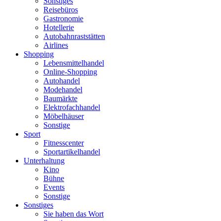
Sonstiges
Reisebüros
Gastronomie
Hotellerie
Autobahnraststätten
Airlines
Shopping
Lebensmittelhandel
Online-Shopping
Autohandel
Modehandel
Baumärkte
Elektrofachhandel
Möbelhäuser
Sonstige
Sport
Fitnesscenter
Sportartikelhandel
Unterhaltung
Kino
Bühne
Events
Sonstige
Sonstiges
Sie haben das Wort