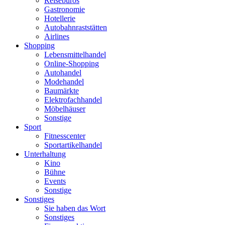
Reisebüros
Gastronomie
Hotellerie
Autobahnraststätten
Airlines
Shopping
Lebensmittelhandel
Online-Shopping
Autohandel
Modehandel
Baumärkte
Elektrofachhandel
Möbelhäuser
Sonstige
Sport
Fitnesscenter
Sportartikelhandel
Unterhaltung
Kino
Bühne
Events
Sonstige
Sonstiges
Sie haben das Wort
Sonstiges