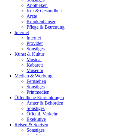
Apotheken
Kur & Gesundheit
Ärzte
Krankenhäuser
Pflege & Betreuung
Internet
Internet
Provider
Sonstiges
Kunst & Kultur
Musical
Kabarett
Museum
Medien & Werbung
Fernsehen
Sonstiges
Printmedien
Öffentliche Einrichtungen
Ämter & Behörden
Sonstiges
Öffentl. Verkehr
Exekutive
Reisen & Speisen
Sonstiges