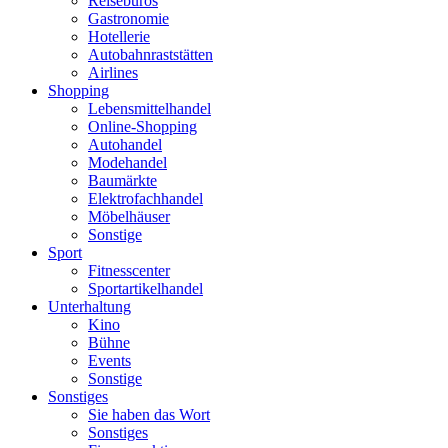
Reisebüros
Gastronomie
Hotellerie
Autobahnraststätten
Airlines
Shopping
Lebensmittelhandel
Online-Shopping
Autohandel
Modehandel
Baumärkte
Elektrofachhandel
Möbelhäuser
Sonstige
Sport
Fitnesscenter
Sportartikelhandel
Unterhaltung
Kino
Bühne
Events
Sonstige
Sonstiges
Sie haben das Wort
Sonstiges