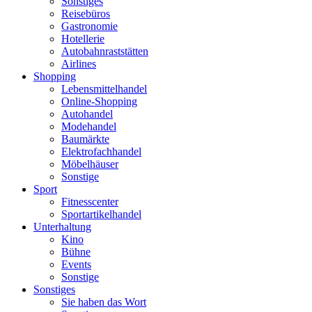
Sonstiges
Reisebüros
Gastronomie
Hotellerie
Autobahnraststätten
Airlines
Shopping
Lebensmittelhandel
Online-Shopping
Autohandel
Modehandel
Baumärkte
Elektrofachhandel
Möbelhäuser
Sonstige
Sport
Fitnesscenter
Sportartikelhandel
Unterhaltung
Kino
Bühne
Events
Sonstige
Sonstiges
Sie haben das Wort