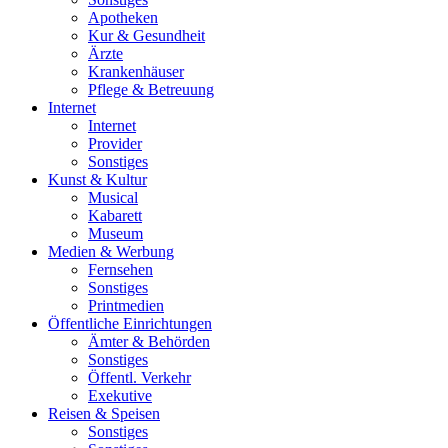
Apotheken
Kur & Gesundheit
Ärzte
Krankenhäuser
Pflege & Betreuung
Internet
Internet
Provider
Sonstiges
Kunst & Kultur
Musical
Kabarett
Museum
Medien & Werbung
Fernsehen
Sonstiges
Printmedien
Öffentliche Einrichtungen
Ämter & Behörden
Sonstiges
Öffentl. Verkehr
Exekutive
Reisen & Speisen
Sonstiges