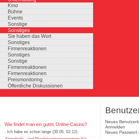
Kino
Bühne
Events
Sonstige
Sonstiges
Sie haben das Wort
Sonstiges
Firmenreaktionen
Sonstiges
Sonstige
Firmenreaktionen
Firmenreaktionen
Preismonitoring
Öffentliche Diskussionen
Benutze
KOMMENTARE IN KURZFORM
Neues Benutzerko
Wie findet man ein gutes Online-Casino?
Haupt-Reiter
(aktiver Reiter)
Anmelden
· Ich habe es schon lange
(30.05. 02:12)
Neues Passwort 
Auswahlmöglichkeiten
Angebots- und Rechnungsprogramm für