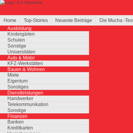
Direkt zum Inhalt
Suche
Suchformular
Home
Top-Stories
Neueste Beiträge
Die Mucha -Tes
Ausbildung
Kindergärten
Schulen
Sonstige
Universitäten
Auto & Motor
KFZ-Werkstätten
Bauen & Wohnen
Miete
Eigentum
Sonstiges
Dienstleistungen
Handwerker
Telekommunikation
Sonstige
Finanzen
Banken
Kreditkarten