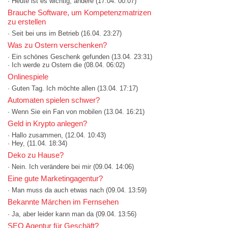
· Heute ist es wichtig, andere
(17.04. 00:07)
Brauche Software, um Kompetenzmatrizen
zu erstellen
· Seit bei uns im Betrieb
(16.04. 23:27)
Was zu Ostern verschenken?
· Ein schönes Geschenk gefunden
(13.04. 23:31)
· Ich werde zu Ostern die
(08.04. 06:02)
Onlinespiele
· Guten Tag. Ich möchte allen
(13.04. 17:17)
Automaten spielen schwer?
· Wenn Sie ein Fan von mobilen
(13.04. 16:21)
Geld in Krypto anlegen?
· Hallo zusammen,
(12.04. 10:43)
· Hey,
(11.04. 18:34)
Deko zu Hause?
· Nein. Ich verändere bei mir
(09.04. 14:06)
Eine gute Marketingagentur?
· Man muss da auch etwas nach
(09.04. 13:59)
Bekannte Märchen im Fernsehen
· Ja, aber leider kann man da
(09.04. 13:56)
SEO Agentur für Geschäft?