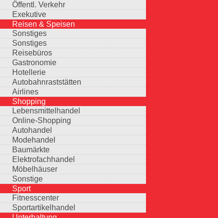
Öffentl. Verkehr
Exekutive
Reisen & Speisen
Sonstiges
Sonstiges
Reisebüros
Gastronomie
Hotellerie
Autobahnraststätten
Airlines
Shopping
Lebensmittelhandel
Online-Shopping
Autohandel
Modehandel
Baumärkte
Elektrofachhandel
Möbelhäuser
Sonstige
Sport
Fitnesscenter
Sportartikelhandel
Unterhaltung